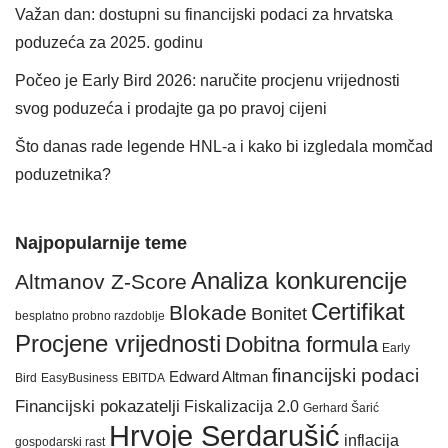
Važan dan: dostupni su financijski podaci za hrvatska
poduzeća za 2025. godinu
Počeo je Early Bird 2026: naručite procjenu vrijednosti
svog poduzeća i prodajte ga po pravoj cijeni
Što danas rade legende HNL-a i kako bi izgledala momčad
poduzetnika?
Najpopularnije teme
Analiza konkurencije
Altmanov Z-Score
Certifikat
Blokade
Bonitet
besplatno probno razdoblje
Procjene vrijednosti
Dobitna formula
Early
financijski podaci
Edward Altman
Bird
EasyBusiness
EBITDA
Financijski pokazatelji
Fiskalizacija 2.0
Gerhard Šarić
Hrvoje Serdarušić
inflacija
gospodarski rast