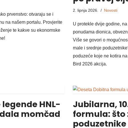
2. lipnja 2026.
Novosti
o prvenstvo: otvaraju se i
nu na našem portalu. Provjerite
U protekle dvije godine, n
ježenje te kakve su ekonomske
ponudama dionica, obvezni
ne!
Više se govori o mogućnost
male i srednje poduzetnike?
poduzeće koje ne kotira na
Bird 2026 akcija.
e legende HNL-
Jubilarna, 10
gledala momčad
formula: što
poduzetnike 