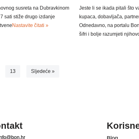
onovnog susreta na Dubravkinom
Jeste li se ikada pitali što
17 sati stiže drugo izdanje
kupaca, dobavljača, partner
stvene
Nastavite čitati »
Odnedavno, na portalu Bon
šifri i bolje razumjeti njiho
13
Sljedeće »
ntakt
Korisn
info@bon.hr
Blog