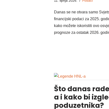
11. lipnja 2026.
Podaci
Danas se ne otvara samo Svjetsk
financijski podaci za 2025. godi
kako možete iskoristiti ovo osv
prognoze za ostatak 2026. godi
Što danas rad
a i kako bi iz
poduzetnika?