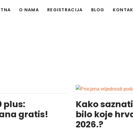
ETNA
O NAMA
REGISTRACIJA
BLOG
KONTA
0 plus:
Kako saznati 
ana gratis!
bilo koje hr
2026.?