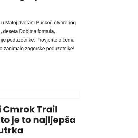
6. u Maloj dvorani Pučkog otvorenog
a, deseta Dobitna formula,
nje poduzetnike. Provjerite o čemu
očito zanimalo zagorske poduzetnike!
 Cmrok Trail
to je to najljepša
utrka