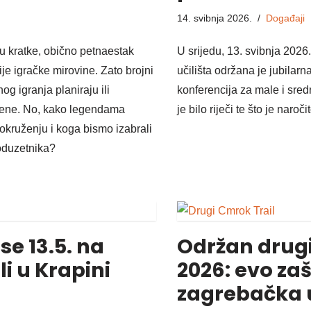
14. svibnja 2026.
Događaji
u kratke, obično petnaestak
U srijedu, 13. svibnja 202
ije igračke mirovine. Zato brojni
učilišta održana je jubilarn
og igranja planiraju ili
konferencija za male i sred
rene. No, kako legendama
je bilo riječi te što je nar
okruženju i koga bismo izabrali
duzetnika?
se 13.5. na
Održan drugi
i u Krapini
2026: evo zaš
zagrebačka 