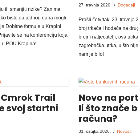
27. travnja 2026.
Događaji
u ili smanjiti rizike? Zanima
ako biste ga jednog dana mogli
Prošli četvrtak, 23. travnja
nje Dobitne formule u Krapini
broj trkača i hodača na dr
rijavite se na konferenciju koja
brojni natjecatelji, ova utr
ja u POU Krapina!
zagrebačka utrka, u što nije
nam je bilo!
 Cmrok Trail
Novo na port
e svoj startni
li što znače 
računa?
31. ožujka 2026.
Novosti