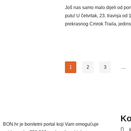
Još nas samo malo dijeli od p
putu! U četvrtak, 23. travnja od 
prekrasnog Cmrok Traila, jedin
1
2
3
…
Ko
BON.hr je bonitetni portal koji Vam omogućuje