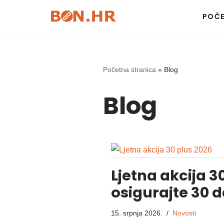
POČ
Skip
to
content
Početna stranica
»
Blog
Blog
Ljetna akcija 3
osigurajte 30 d
15. srpnja 2026.
Novosti