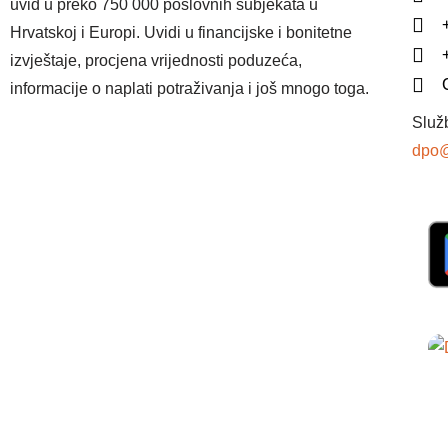
uvid u preko 750 000 poslovnih subjekata u
Hrvatskoj i Europi. Uvidi u financijske i bonitetne
izvještaje, procjena vrijednosti poduzeća,
informacije o naplati potraživanja i još mnogo toga.
Služ
dpo@