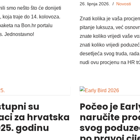
26. lipnja 2026.
Novosti
li smo nešto što će donijeti
, koja traje do 14. kolovoza.
Znati kolika je vaša procje
paketa na Bon.hr portalu
pitanje luksuza, već osnov
s. Jednostavno!
znate koliko vrijedi vaše vozi
znati koliko vrijedi poduzeće
desetljeća svog truda, rada 
nudi ovu procjenu na HR trž
tupni su
Počeo je Earl
aci za hrvatska
naručite pro
25. godinu
svog poduzeć
po pravoj cij