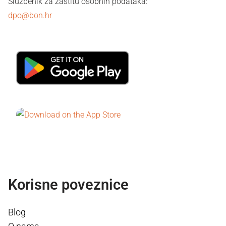
Službenik za zaštitu osobnih podataka:
dpo@bon.hr
Korisne poveznice
Blog