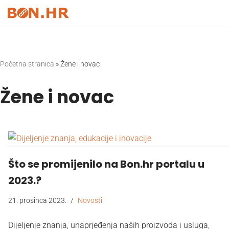
Skip
to
content
Početna stranica
»
Žene i novac
Žene i novac
Što se promijenilo na Bon.hr portalu u
2023.?
21. prosinca 2023.
Novosti
Dijeljenje znanja, unaprjeđenja naših proizvoda i usluga,