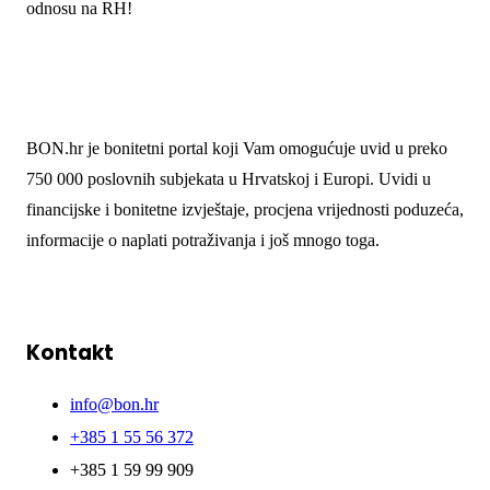
odnosu na RH!
BON.hr je bonitetni portal koji Vam omogućuje uvid u preko
750 000 poslovnih subjekata u Hrvatskoj i Europi. Uvidi u
financijske i bonitetne izvještaje, procjena vrijednosti poduzeća,
informacije o naplati potraživanja i još mnogo toga.
Kontakt
info@bon.hr
+385 1 55 56 372
+385 1 59 99 909