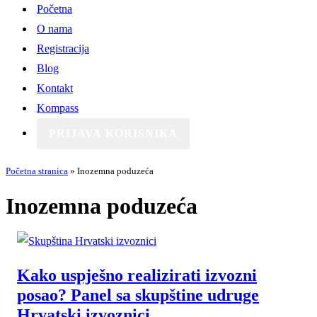
Početna
O nama
Registracija
Blog
Kontakt
Kompass
PRIJAVA KORISNIKA
Početna stranica
»
Inozemna poduzeća
Inozemna poduzeća
Kako uspješno realizirati izvozni
posao? Panel sa skupštine udruge
Hrvatski izvoznici.