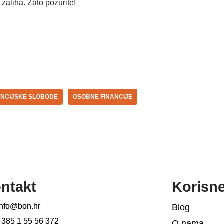
 zaliha. Zato požurite!
ANCIJSKE SLOBODE
OSOBNE FINANCIJE
ntakt
Korisn
info@bon.hr
Blog
+385 1 55 56 372
O nama