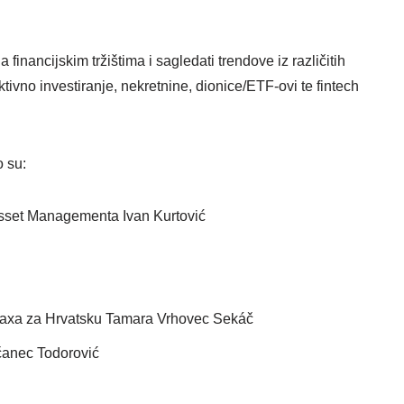
a financijskim tržištima i sagledati trendove iz različitih
tivno investiranje, nekretnine, dionice/ETF-ovi te fintech
o su:
l Asset Managementa Ivan Kurtović
inaxa za Hrvatsku Tamara Vrhovec Sekáč
čanec Todorović