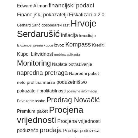
financijski podaci
Edward Altman
Financijski pokazatelji
Fiskalizacija 2.0
Hrvoje
Gerhard Šarić
gospodarski rast
Serdarušić
inflacija
Investicije
Kompass
izvoz
Krediti
Izloženost prema kupcu
Kupci
Likvidnost
mobilna aplikacija
Monitoring
Naplata potraživanja
napredna pretraga
Napredni paket
poduzetništvo
neto profitna marža
pokazatelji profitabilnosti
poslovne informacije
Predrag Novačić
Povezane osobe
Procjena
Premium paket
vrijednosti
Procjena vrijednosti
prodaja
poduzeća
Prodaja poduzeća