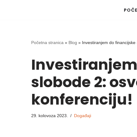
POČ
Skip
to
content
Početna stranica
»
Blog
»
Investiranjem do financijske 
Investiranjem
slobode 2: osv
konferenciju!
29. kolovoza 2023.
Događaji