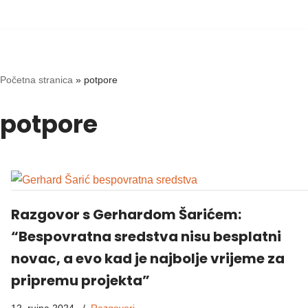
Skip
to
content
Početna stranica
»
potpore
potpore
Razgovor s Gerhardom Šarićem:
“Bespovratna sredstva nisu besplatni
novac, a evo kad je najbolje vrijeme za
pripremu projekta”