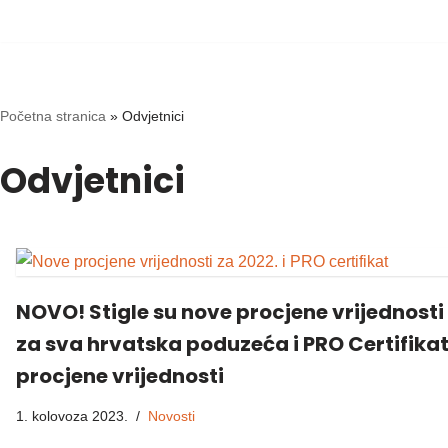
Skip
to
content
Početna stranica
»
Odvjetnici
Odvjetnici
NOVO! Stigle su nove procjene vrijednosti
za sva hrvatska poduzeća i PRO Certifika
procjene vrijednosti
1. kolovoza 2023.
Novosti