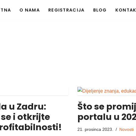
ETNA
O NAMA
REGISTRACIJA
BLOG
KONTA
a
a u Zadru:
Što se promi
e i otkrijte
portalu u 202
ofitabilnosti!
21. prosinca 2023.
Novosti