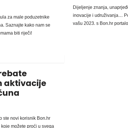
Dijeljenje znanja, unaprjeđ
inovacije i udruživanja… Po
mula za male poduzetnike
vašu 2023. s Bon.hr portalo
jna. Saznajte kako nam se
mama biti riječi!
trebate
 aktivacije
ačuna
o ste novi korisnik Bon.hr
 koje možete proći u svega