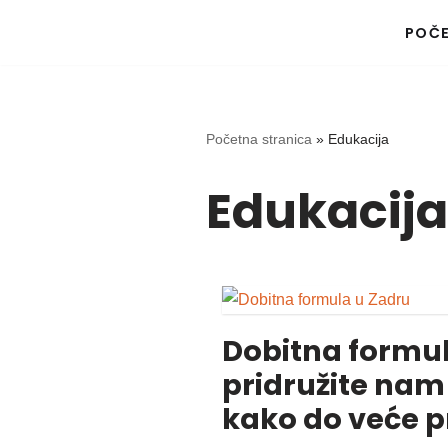
POČ
Skip
to
content
Početna stranica
»
Edukacija
Edukacij
Dobitna formul
pridružite nam s
kako do veće pr