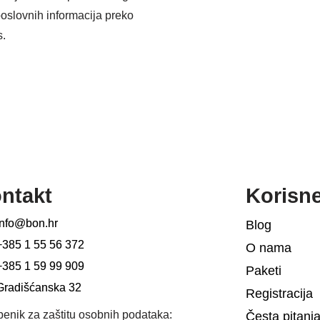
poslovnih informacija preko
s.
ntakt
Korisn
info@bon.hr
Blog
+385 1 55 56 372
O nama
+385 1 59 99 909
Paketi
Gradišćanska 32
Registracija
benik za zaštitu osobnih podataka:
Česta pitanj