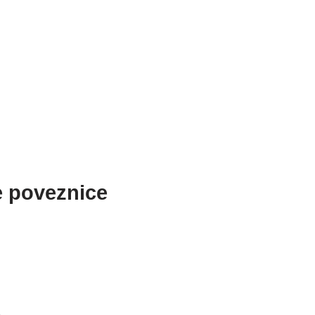
e poveznice
a