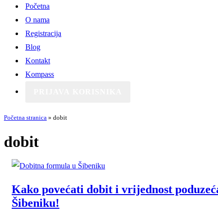
Početna
O nama
Registracija
Blog
Kontakt
Kompass
PRIJAVA KORISNIKA
Početna stranica
»
dobit
dobit
Kako povećati dobit i vrijednost poduzeć
Šibeniku!