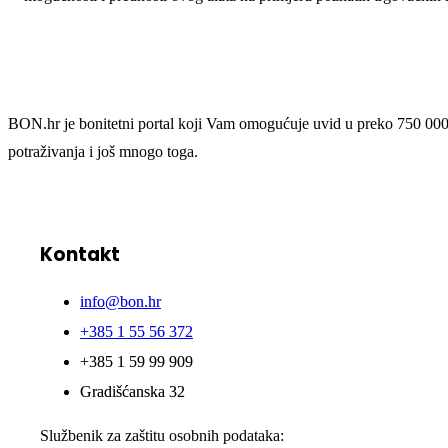
BON.hr je bonitetni portal koji Vam omogućuje uvid u preko 750 000 po
potraživanja i još mnogo toga.
Kontakt
info@bon.hr
+385 1 55 56 372
+385 1 59 99 909
Gradišćanska 32
Službenik za zaštitu osobnih podataka: