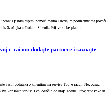
Šibenik s jasnim ciljem: pomoći malim i srednjim poduzetnicima poveća
rtak, 5. ožujka u Trokutu Šibenik. Prijave su besplatne!
voj e-račun: dodajte partnere i saznajte
e vaših podataka o klijentima na servisu Tvoj e-račun. No, odsad
 sve korisnike servisa Tvoj e-račun do kraja godine. Provjerite kako ih