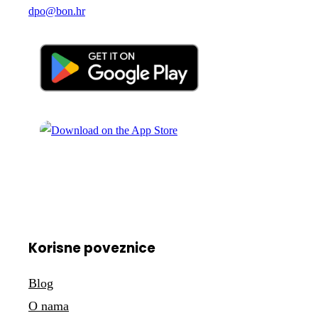
dpo@bon.hr
Korisne poveznice
Blog
O nama