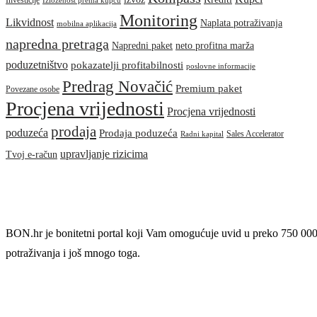
Izloženost prema kupcu
Monitoring
Likvidnost
Naplata potraživanja
mobilna aplikacija
napredna pretraga
Napredni paket
neto profitna marža
poduzetništvo
pokazatelji profitabilnosti
poslovne informacije
Predrag Novačić
Premium paket
Povezane osobe
Procjena vrijednosti
Procjena vrijednosti
prodaja
poduzeća
Prodaja poduzeća
Sales Accelerator
Radni kapital
upravljanje rizicima
Tvoj e-račun
BON.hr je bonitetni portal koji Vam omogućuje uvid u preko 750 000 po
potraživanja i još mnogo toga.