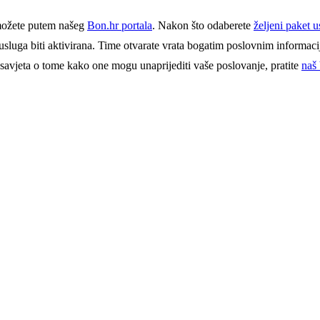
e možete putem našeg
Bon.hr portala
. Nakon što odaberete
željeni paket u
usluga biti aktivirana. Time otvarate vrata bogatim poslovnim informac
i savjeta o tome kako one mogu unaprijediti vaše poslovanje, pratite
naš