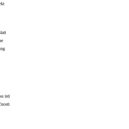
ekt
i
lati
ne
ing
u isti
ćnosti