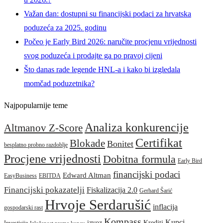
Važan dan: dostupni su financijski podaci za hrvatska
poduzeća za 2025. godinu
Počeo je Early Bird 2026: naručite procjenu vrijednosti
svog poduzeća i prodajte ga po pravoj cijeni
Što danas rade legende HNL-a i kako bi izgledala
momčad poduzetnika?
Najpopularnije teme
Analiza konkurencije
Altmanov Z-Score
Certifikat
Blokade
Bonitet
besplatno probno razdoblje
Procjene vrijednosti
Dobitna formula
Early Bird
financijski podaci
Edward Altman
EasyBusiness
EBITDA
Financijski pokazatelji
Fiskalizacija 2.0
Gerhard Šarić
Hrvoje Serdarušić
inflacija
gospodarski rast
Kompass
Kupci
izvoz
Krediti
Investicije