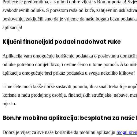
Proljeće je pred vratima, a s njim i dobre vijesti s Bon.hr portala! Sv
svakodnevnih odluka. S porastom rada od kuće, zahtjevnim usklađiva
poslovanju, zaključili smo da je vrijeme da našu bogatu bazu podatak
aplikacija!
Ključni financijski podaci nadohvat ruke
Aplikacija vam omogućuje korištenje podataka o poslovanju domaćih i
odluke potrebno donijeti brzo, i ovime ćemo u tome pomoći. Ako niste
aplikacija omogućuje brzi prikaz podataka u svega nekoliko klikova!
Time ćete moći lakše i brže sastaviti ponudu, ili saznati treba li je uop
korisna u radu prodajnog osoblja, financijskih stručnjaka, nabave, m
mjesto.
Bon.hr mobilna aplikacija: besplatna za naše 
Dobra je vijest za sve naše korisnike da mobilnu aplikaciju
mogu preu