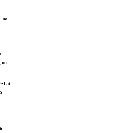
ilna
e
njima,
e biti
no
te