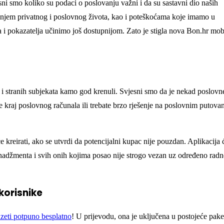
jesni smo koliko su podaci o poslovanju važni i da su sastavni dio naših
njem privatnog i poslovnog života, kao i poteškoćama koje imamo u
a i pokazatelja učinimo još dostupnijom. Zato je stigla nova Bon.hr mob
 stranih subjekata kamo god krenuli. Svjesni smo da je nekad poslovn
 kraj poslovnog računala ili trebate brzo rješenje na poslovnim putova
će kreirati, ako se utvrdi da potencijalni kupac nije pouzdan. Aplikacija ć
enadžmenta i svih onih kojima posao nije strogo vezan uz određeno rad
korisnike
zeti potpuno besplatno
! U prijevodu, ona je uključena u postojeće pake