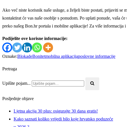
Ako već niste korisnik naše usluge, a željeli biste postati, prijaviti s
kontaktirat će vas naše osoblje s ponudom. Po uplati ponude, vaša će 
preko našeg Bon.hr portala i mobilne aplikacije! Za više informacija 
Podijelite ove korisne informacije:
Oznake:
Blokade
Bonitet
mobilna aplikacija
poslovne informacije
Pretraga
Upišite pojam...
Posljednje objave
Ljetna akcija 30 plus: osigurajte 30 dana gratis!
Kako saznati koliko vrijedi bilo koje hrvatsko poduzeće
u 2026.?