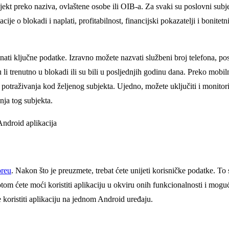
bjekt preko naziva, ovlaštene osobe ili OIB-a. Za svaki su poslovni subj
ije o blokadi i naplati, profitabilnost, financijski pokazatelji i bonitetn
nati ključne podatke. Izravno možete nazvati službeni broj telefona, pos
esu li trenutno u blokadi ili su bili u posljednjih godinu dana. Preko mobil
ta potraživanja kod željenog subjekta. Ujedno, možete uključiti i monitor
nja tog subjekta.
oreu
. Nakon što je preuzmete, trebat ćete unijeti korisničke podatke. To s
otom ćete moći koristiti aplikaciju u okviru onih funkcionalnosti i mogu
koristiti aplikaciju na jednom Android uređaju.