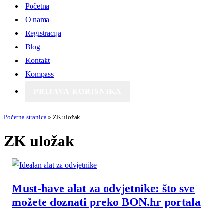
Početna
O nama
Registracija
Blog
Kontakt
Kompass
PRIJAVA KORISNIKA
Početna stranica
»
ZK uložak
ZK uložak
Must-have alat za odvjetnike: što sve
možete doznati preko BON.hr portala