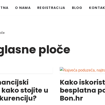
ETNA
O NAMA
REGISTRACIJA
BLOG
KONTA
loče
oglasne ploče
inancijski
Kako iskoristi
 kako stojite u
besplatna po
kurenciju?
Bon.hr