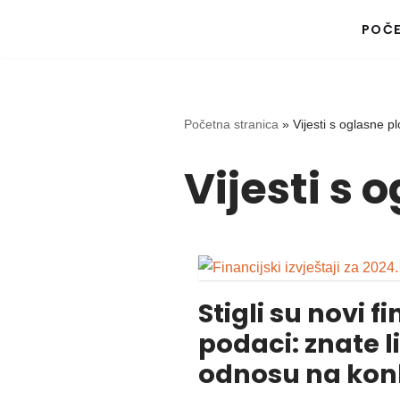
POČ
Skip
to
content
Početna stranica
»
Vijesti s oglasne p
Vijesti s 
Stigli su novi f
podaci: znate li
odnosu na kon