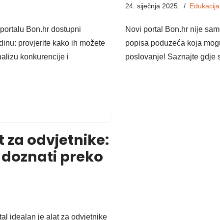
24. siječnja 2025.
Edukacija
 portalu Bon.hr dostupni
Novi portal Bon.hr nije samo
odinu: provjerite kako ih možete
popisa poduzeća koja mogu
analizu konkurencije i
poslovanje! Saznajte gdje se
 za odvjetnike:
 doznati preko
tal idealan je alat za odvjetnike