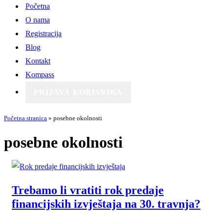
Početna
O nama
Registracija
Blog
Kontakt
Kompass
PRIJAVA KORISNIKA
Početna stranica
»
posebne okolnosti
posebne okolnosti
Trebamo li vratiti rok predaje
financijskih izvještaja na 30. travnja?