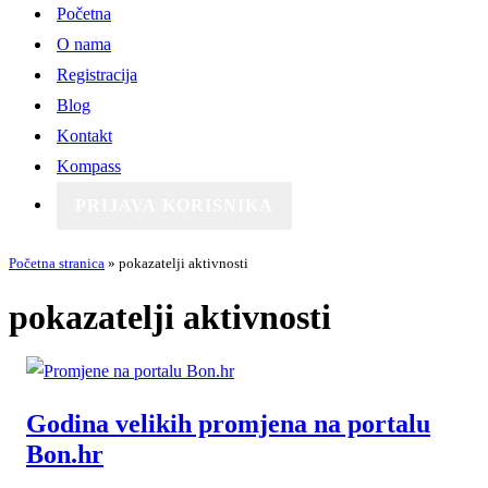
Početna
O nama
Registracija
Blog
Kontakt
Kompass
PRIJAVA KORISNIKA
Početna stranica
»
pokazatelji aktivnosti
pokazatelji aktivnosti
Godina velikih promjena na portalu
Bon.hr