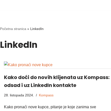
Skip
to
content
Početna stranica
»
LinkedIn
LinkedIn
Kako doći do novih klijenata uz Kompass:
odsad i uz LinkedIn kontakte
28. listopada 2024.
Kompass
Kako pronaći nove kupce, pitanje je koje zanima sve