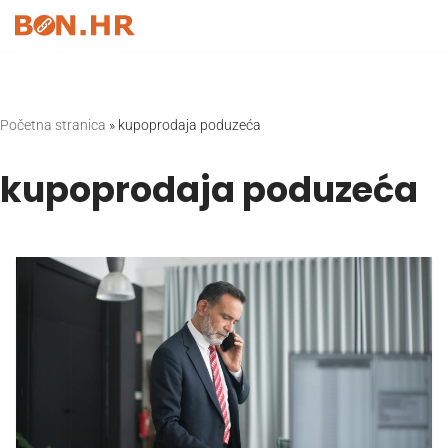
Skip
to
content
Početna stranica
»
kupoprodaja poduzeća
kupoprodaja poduzeća