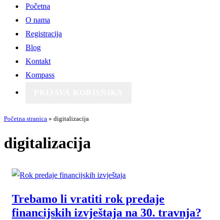
Početna
O nama
Registracija
Blog
Kontakt
Kompass
PRIJAVA KORISNIKA
Početna stranica
»
digitalizacija
digitalizacija
Trebamo li vratiti rok predaje
financijskih izvještaja na 30. travnja?