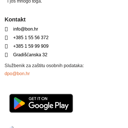
i još mnogo toga.
Kontakt
info@bon.hr
+385 1 55 56 372
+385 1 59 99 909
Gradišćanska 32
Službenik za zaštitu osobnih podataka:
dpo@bon.hr