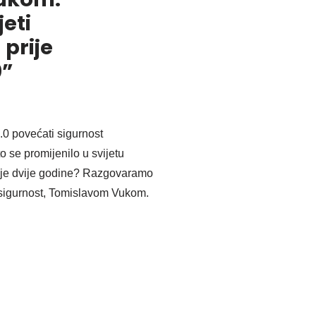
eti
prije
0”
.0 povećati sigurnost
 se promijenilo u svijetu
nje dvije godine? Razgovaramo
 sigurnost, Tomislavom Vukom.