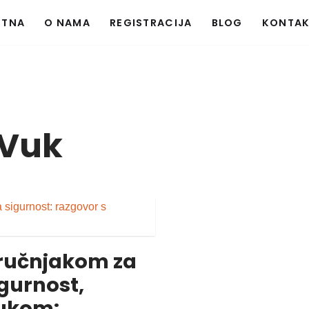
ETNA
O NAMA
REGISTRACIJA
BLOG
KONTA
 Vuk
tručnjakom za
igurnost,
ukom: