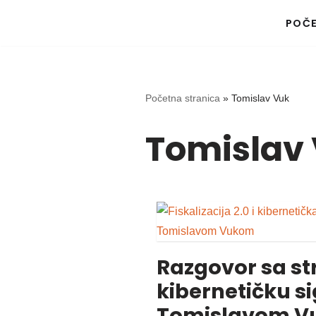
POČ
Skip
to
content
Početna stranica
»
Tomislav Vuk
Tomislav
Razgovor sa s
kibernetičku s
Tomislavom V