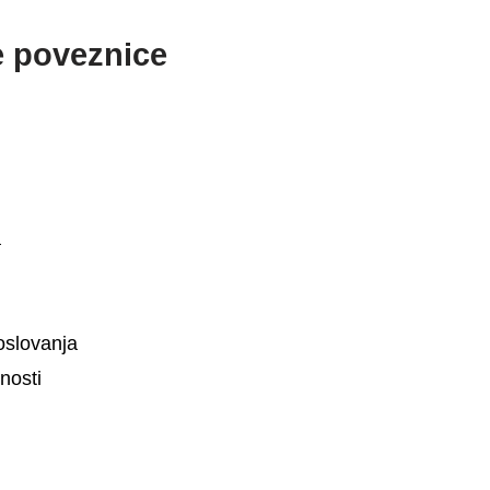
e poveznice
a
oslovanja
tnosti