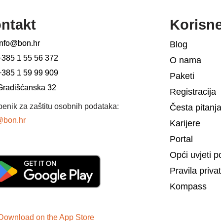
ntakt
Korisn
info@bon.hr
Blog
+385 1 55 56 372
O nama
+385 1 59 99 909
Paketi
Gradišćanska 32
Registracija
benik za zaštitu osobnih podataka:
Česta pitanj
bon.hr
Karijere
Portal
Opći uvjeti p
Pravila priva
Kompass