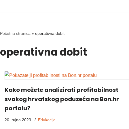
Skip
to
content
Početna stranica
»
operativna dobit
operativna dobit
Kako možete analizirati profitabilnost
svakog hrvatskog poduzeća na Bon.hr
portalu?
20. rujna 2023.
Edukacija