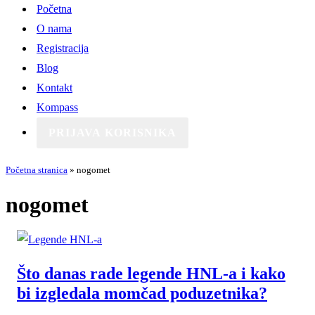
Početna
O nama
Registracija
Blog
Kontakt
Kompass
PRIJAVA KORISNIKA
Početna stranica
»
nogomet
nogomet
Što danas rade legende HNL-a i kako
bi izgledala momčad poduzetnika?