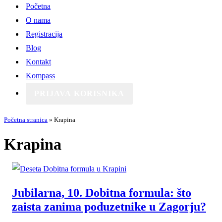
Početna
O nama
Registracija
Blog
Kontakt
Kompass
PRIJAVA KORISNIKA
Početna stranica
»
Krapina
Krapina
Jubilarna, 10. Dobitna formula: što
zaista zanima poduzetnike u Zagorju?