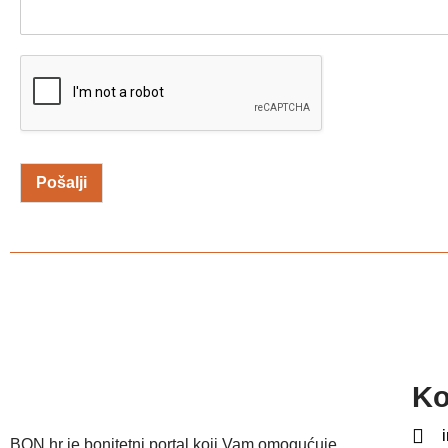
Pošalji
Ko
BON.hr je bonitetni portal koji Vam omogućuje